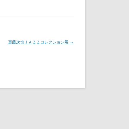
斎藤次也ＪＡＺＺコレクション展
→