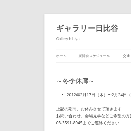
コ
ン
テ
ギャラリー日比谷
ン
ツ
へ
Gallery hibiya
ス
キ
ッ
プ
ホーム
展覧会スケジュール
交通
～冬季休廊～
2012年2月17日（木）〜2月24日
上記の期間、お休みさせて頂きます
お問い合わせ、会場見学などご希望の方
03-3591-8945までご連絡ください