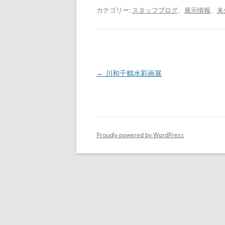
カテゴリー:
スタッフブログ
、
展示情報
、
未
投
←
川和千鶴水彩画展
稿
ナ
ビ
ゲ
Proudly powered by WordPress
ー
シ
ョ
ン