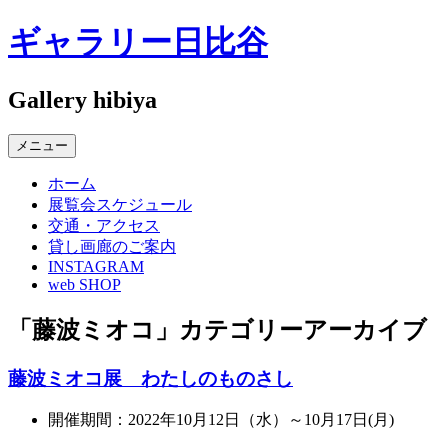
コ
ギャラリー日比谷
ン
テ
ン
Gallery hibiya
ツ
へ
メニュー
ス
キ
ホーム
ッ
展覧会スケジュール
プ
交通・アクセス
貸し画廊のご案内
INSTAGRAM
web SHOP
「
藤波ミオコ
」カテゴリーアーカイブ
藤波ミオコ展 わたしのものさし
開催期間：2022年10月12日（水）～10月17日(月)