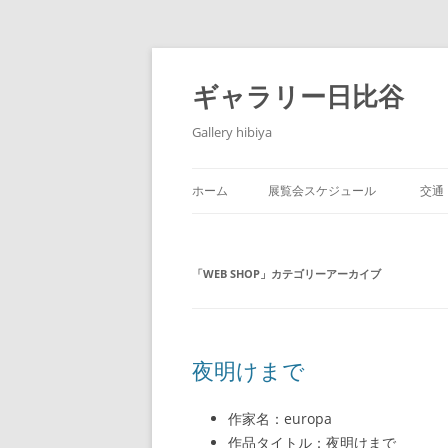
コ
ン
テ
ギャラリー日比谷
ン
ツ
へ
Gallery hibiya
ス
キ
ッ
プ
ホーム
展覧会スケジュール
交通
「
WEB SHOP
」カテゴリーアーカイブ
夜明けまで
作家名：europa
作品タイトル：夜明けまで