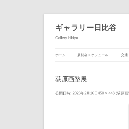
コ
ン
テ
ギャラリー日比谷
ン
ツ
へ
Gallery hibiya
ス
キ
ッ
プ
ホーム
展覧会スケジュール
交通
荻原画塾展
公開日時:
2023年2月16日
450 × 448
(
荻原画