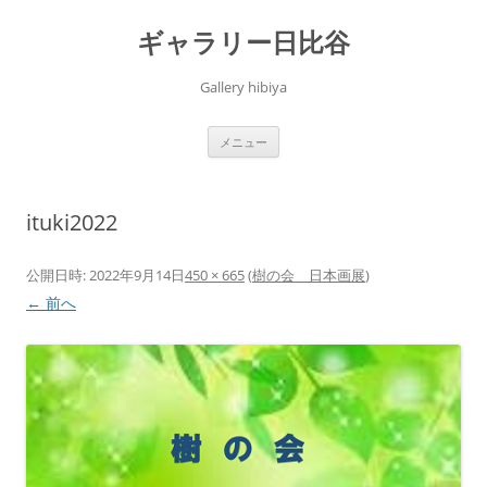
コ
ン
ギャラリー日比谷
テ
ン
ツ
へ
Gallery hibiya
ス
キ
ッ
プ
メニュー
ituki2022
公開日時:
2022年9月14日
450 × 665
(
樹の会 日本画展
)
← 前へ